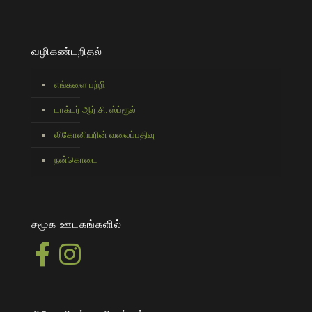
வழிகண்டறிதல்
எங்களை பற்றி
டாக்டர் ஆர்.சி. ஸ்ப்ரூல்
லிகோனியரின் வலைப்பதிவு
நன்கொடை
சமூக ஊடகங்களில்