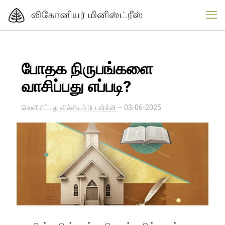
போதக நிருபங்களை
வாசிப்பது எப்படி?
வெளியிட்டது
வில்லியம் பி. பார்க்லி
—
03-06-2025