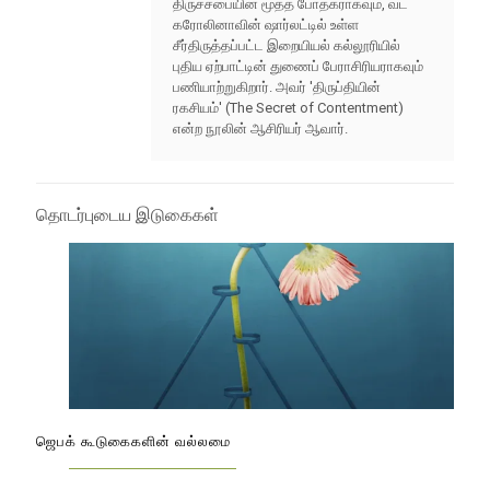
திருச்சபையின் மூத்த போதகராகவும், வட
கரோலினாவின் ஷார்லட்டில் உள்ள
சீர்திருத்தப்பட்ட இறையியல் கல்லூரியில்
புதிய ஏற்பாட்டின் துணைப் பேராசிரியராகவும்
பணியாற்றுகிறார். அவர் 'திருப்தியின்
ரகசியம்' (The Secret of Contentment)
என்ற நூலின் ஆசிரியர் ஆவார்.
தொடர்புடைய இடுகைகள்
ஜெபக் கூடுகைகளின் வல்லமை