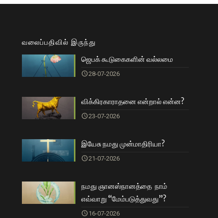
வலைப்பதிவில் இருந்து
ஜெபக் கூடுகைகளின் வல்லமை
28-07-2026
விக்கிரகாராதனை என்றால் என்ன?
23-07-2026
இயேசு நமது முன்மாதிரியா?
21-07-2026
நமது ஞானஸ்நானத்தை நாம்
எவ்வாறு “மேம்படுத்துவது”?
16-07-2026