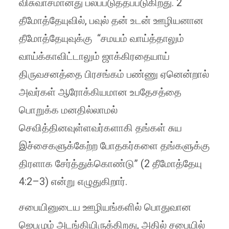
விசுவாசமானது பலப்படுத்தப்படுகிறது. 2
தீமோத்தேயுவில், பவுல் தன் உடன் ஊழியனான
தீமோத்தேயுவுக்கு “சமயம் வாய்த்தாலும்
வாய்க்காவிட்டாலும் ஜாக்கிரதையாய்
திருவசனத்தை பிரசங்கம் பண்ணு ஏனென்றால்
அவர்கள் ஆரோக்கியமான உபதேசத்தை
பொறுக்க மனதில்லாமல்
செவித்தினவுள்ளவர்களாகி தங்கள் சுய
இச்சைகளுக்கேற்ற போதகர்களை தங்களுக்கு
திரளாக சேர்த்துக்கொண்டு” (2 தீமோத்தேயு
4:2–3) என்று எழுதுகிறார்.
சபையினுடைய ஊழியங்களில் பொதுவான
ஜெபமும் அடங்கியிருக்கிறது, அதில் சபையில்