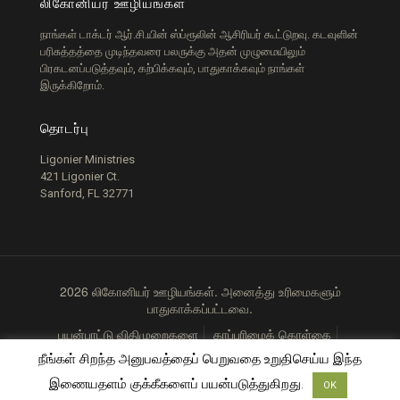
லிகோனியர் ஊழியங்கள்
நாங்கள் டாக்டர் ஆர்.சி.யின் ஸ்ப்ரூலின் ஆசிரியர் கூட்டுறவு. கடவுளின்
பரிசுத்தத்தை முடிந்தவரை பலருக்கு அதன் முழுமையிலும்
பிரகடனப்படுத்தவும், கற்பிக்கவும், பாதுகாக்கவும் நாங்கள்
இருக்கிறோம்.
தொடர்பு
Ligonier Ministries
421 Ligonier Ct.
Sanford, FL 32771
2026 லிகோனியர் ஊழியங்கள். அனைத்து உரிமைகளும்
பாதுகாக்கப்பட்டவை.
பயன்பாட்டு விதிமுறைகளை
காப்புரிமைக் கொள்கை
தனியுரிமைக் கொள்கை
நீங்கள் சிறந்த அனுபவத்தைப் பெறுவதை உறுதிசெய்ய இந்த
இணையதளம் குக்கீகளைப் பயன்படுத்துகிறது.
OK