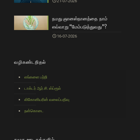
21-07-2026
நமது ஞானஸ்நானத்தை நாம்
எவ்வாறு “மேம்படுத்துவது”?
16-07-2026
வழிகண்டறிதல்
எங்களை பற்றி
டாக்டர் ஆர்.சி. ஸ்ப்ரூல்
லிகோனியரின் வலைப்பதிவு
நன்கொடை
சமூக ஊடகங்களில்