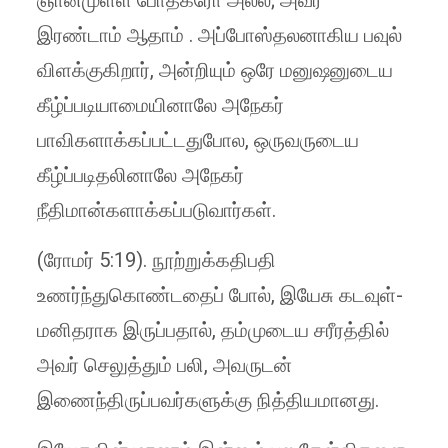
ஞானமுள்ள போதகரோ அல்ல; அவர்
இரண்டாம் ஆதாம் . அப்போஸ்தலனாகிய பவுல்
விளக்குகிறார், அன்றியும் ஒரே மனுஷனுடைய
கீழ்ப்படியாமையினாலே அநேகர்
பாவிகளாக்கப்பட்டதுபோல, ஒருவருடைய
கீழ்ப்படிதலினாலே அநேகர்
நீதிமான்களாக்கப்படுவார்கள்.
(ரோமர் 5:19). நூற்றுக்கதிபதி
உணர்ந்துகொண்டதைப் போல், இயேசு கடவுள்-
மனிதராக இருப்பதால், தம்முடைய சரீரத்தில்
அவர் செலுத்தும் பலி, அவருடன்
இணைந்திருப்பவர்களுக்கு நித்தியமானது.