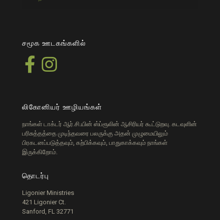
சமூக ஊடகங்களில்
லிகோனியர் ஊழியங்கள்
நாங்கள் டாக்டர் ஆர்.சி.யின் ஸ்ப்ரூலின் ஆசிரியர் கூட்டுறவு. கடவுளின்
பரிசுத்தத்தை முடிந்தவரை பலருக்கு அதன் முழுமையிலும்
பிரகடனப்படுத்தவும், கற்பிக்கவும், பாதுகாக்கவும் நாங்கள்
இருக்கிறோம்.
தொடர்பு
Ligonier Ministries
421 Ligonier Ct.
Sanford, FL 32771