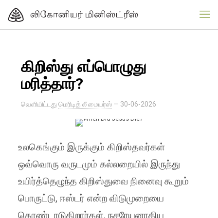
கிறிஸ்து எப்பொழுது
மரித்தார்?
வெளியிட்டது
மெரிடித் லீ மையர்ஸ்
—
30-06-2026
உலகெங்கும் இருக்கும் கிறிஸ்தவர்கள்
ஒவ்வொரு வருடமும் கல்லறையில் இருந்து
உயிர்த்தெழுந்த கிறிஸ்துவை நினைவு கூறும்
பொருட்டு, ஈஸ்டர் என்ற விடுமுறையை
கொண்டாடுகிறார்கள். நசரேயனாகிய