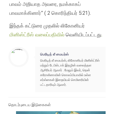
பாவம் அறியாத அவரை, நமக்காகப்
பாவமாக்கினார்” ( 2 கொரிந்தியர் 5:21).
இந்தக் கட்டுரை முதலில் லிகோனியர்
மினிஸ்ட்ரீஸ் வலைப்பதிவில்
வெளியிடப்பட்டது
.
மெரிடித் லீ மையர்ஸ்
மெரிடித் லீ மையர்ஸ், லிகோனியர் மினிஸ்ட்ரீஸ்
மற்றும் டேபிள்டாக் இதழின் வலைத்தள
ஆசிரியர் ஆவார் . மேலும் இவர், தென்
கரோலினாவின் கொலம்பியாவில் உள்ள
எர்ஸ்கைன் இறையியல் செமினரியின்
பட்டதாரியும் ஆவார்.
தொடர்புடைய இடுகைகள்