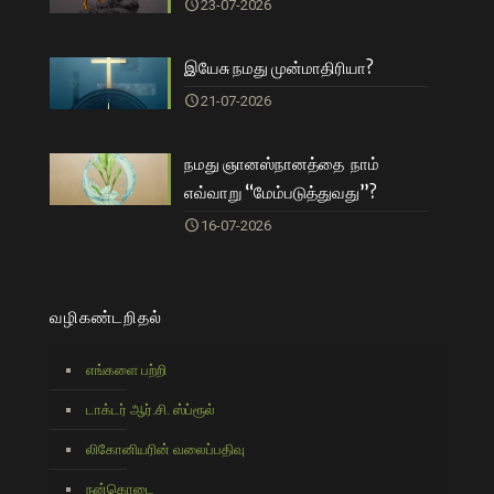
23-07-2026
இயேசு நமது முன்மாதிரியா?
21-07-2026
நமது ஞானஸ்நானத்தை நாம்
எவ்வாறு “மேம்படுத்துவது”?
16-07-2026
வழிகண்டறிதல்
எங்களை பற்றி
டாக்டர் ஆர்.சி. ஸ்ப்ரூல்
லிகோனியரின் வலைப்பதிவு
நன்கொடை