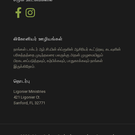
லிகோனியர் ஊழியங்கள்
நாங்கள் டாக்டர் ஆர்.சி.யின் ஸ்ப்ரூலின் ஆசிரியர் கூட்டுறவு. கடவுளின்
பரிசுத்தத்தை முடிந்தவரை பலருக்கு அதன் முழுமையிலும்
பிரகடனப்படுத்தவும், கற்பிக்கவும், பாதுகாக்கவும் நாங்கள்
இருக்கிறோம்.
தொடர்பு
Ligonier Ministries
421 Ligonier Ct.
Sanford, FL 32771