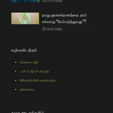
21-07-2026
நமது ஞானஸ்நானத்தை நாம்
எவ்வாறு “மேம்படுத்துவது”?
16-07-2026
வழிகண்டறிதல்
எங்களை பற்றி
டாக்டர் ஆர்.சி. ஸ்ப்ரூல்
லிகோனியரின் வலைப்பதிவு
நன்கொடை
சமூக ஊடகங்களில்