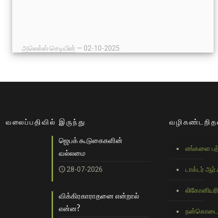
அலெக்ஸ் செடியின்
—
02-10-2025
எனது வேலை ஸ்தலத்தில் நான் எவ்வாறு
கிறிஸ்தவனாக இருப்பது?
என்னுடைய இளம் வயதில் ஒரு முறை ஒரு
வெற்றிகரமான கிறிஸ்தவ தொழிலதிபர் என்னிடம்
இவ்வாறு கூறினார்: “உங்களுக்கு ஒன்று தெரியுமா
அலெக்ஸ், வருமான ஆதாயத்தைத் தவிர மற்றபடி நான்
வலைப்பதிவில் இருந்து
வழிகண்டறித
வேலைக்காக செய்வது முற்றிலும் அர்த்தமற்றது.” இவர்
ஜெபக் கூடுகைகளின்
ஒரு தாழ்மையான மனிதன், வேலையைப் பற்றி இவரது
எங்களை பற்
கண்ணோட்டம் என்னவென்றால், வேலை ஒரு
வல்லமை
அவசியமான தீமை என்பதே.
28-07-2026
டாக்டர் ஆர்.ச
லிகோனியரி
விக்கிரகாராதனை என்றால்
என்ன?
நன்கொடை