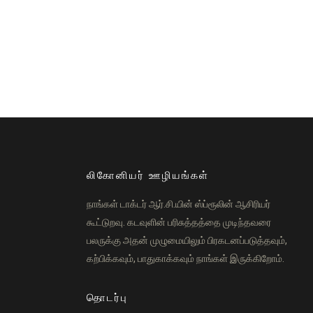
லிகோனியர் ஊழியங்கள்
நாங்கள் டாக்டர் ஆர்.சி.யின் ஸ்ப்ரூலின் ஆசிரியர்
கூட்டுறவு. கடவுளின் பரிசுத்தத்தை முடிந்தவரை
பலருக்கு அதன் முழுமையிலும் பிரகடனப்படுத்தவும்,
கற்பிக்கவும், பாதுகாக்கவும் நாங்கள் இருக்கிறோம்.
தொடர்பு