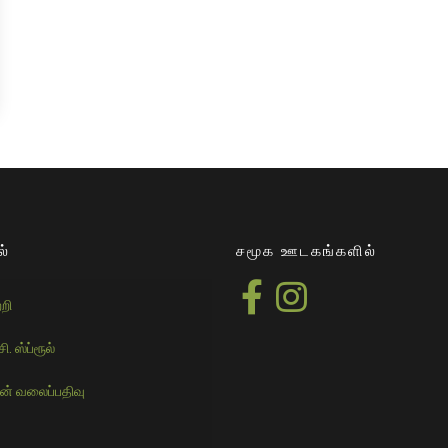
ல்
சமூக ஊடகங்களில்
றி
ி. ஸ்ப்ரூல்
ன் வலைப்பதிவு