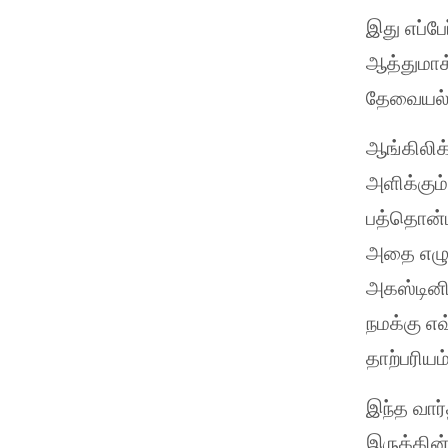
இது எப்பே
ஆத்துமாக
தேவையல
ஆங்கிலிக்
அளிக்கும
பத்தொன்ப
அதை எழுத
அகஸ்டினி
நமக்கு எ
தாற்பரியம
இந்த வார
இருக்கின