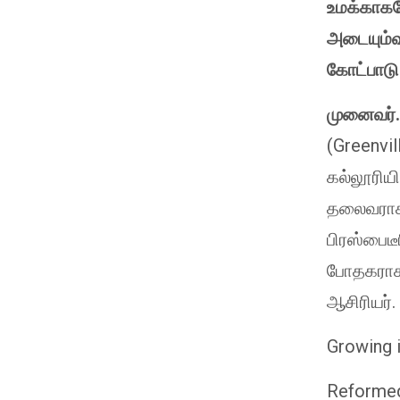
உமக்காகவ
அடையும்வ
கோட்பாடு 
முனைவர்.
(Greenvil
கல்லூரியி
தலைவராகப்
பிரஸ்பைடீ
போதகராகவ
ஆசிரியர்.
Growing 
Reformed