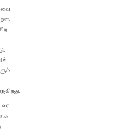
ியவை
ன்றன.
கிற
ு.
ில்
ளும்
ருகிறது.
ே வர
மாக
ு