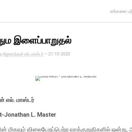
எங்களை பற்
ும இளைப்பாறுதல்
து
ஜோனத்தன் எல். மாஸ்டர்
—
21-10-2025
 எல். மாஸ்டர்
t-Jonathan L. Master
ின் மிகவும் விலையேறப்பெற்ற வாக்குறுதிகளில் ஒன்று, 