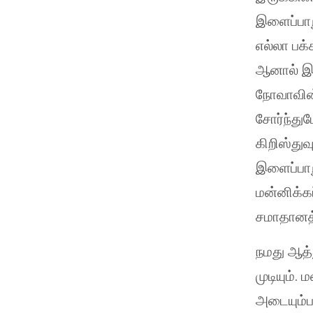
இளைப்பாற
எல்லா பக்
ஆனால் இங
நோவாவின்
சோர்ந்து
கிறிஸ்து
இளைப்பாற
மன்னிக்க
சமாதானத்
நமது ஆத்
முடியும்
அடையும்ப