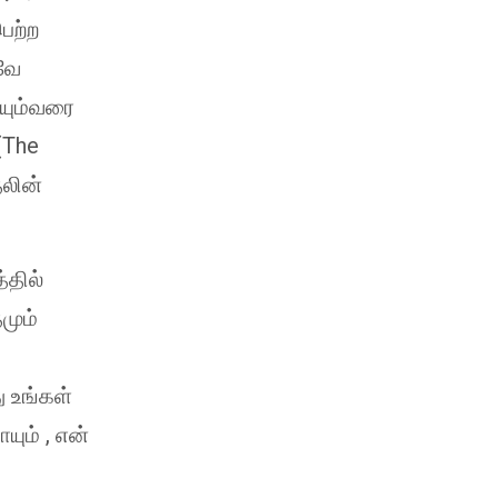
ெற்ற
வே
ையும்வரை
(The
தலின்
்தில்
மும்
 உங்கள்
ும் , என்