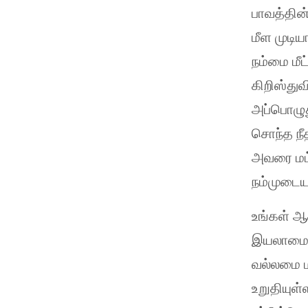
பாவத்தின
மீள முடி
நம்மை மீ
கிறிஸ்துவ
அப்பொழுது
சொந்த நீ
அவரை மட்ட
நம்முடைய
உங்கள் ஆ
இயலாமையை 
வல்லமை மற
உறுதியுள்