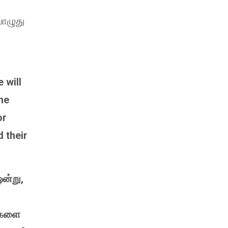
பொழுது
 will
ne
or
d their
ஒன்று,
ங்களை