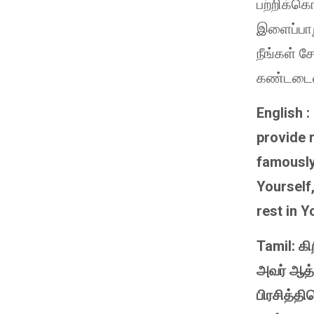
பற்றிக்க
இளைப்பாற
நீங்கள் 
கண்டடைவீ
English :
provide r
famously
Yourself,
rest in Y
Tamil: கி
அவர் ஆத்
பிரசித்த