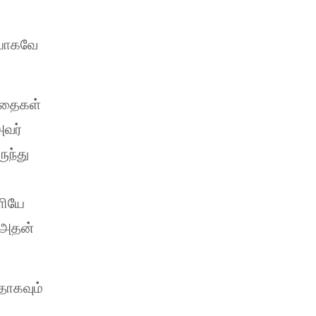
ையாகவே
த்தைகள்
அவர்
ுந்து
ளியே
 அதன்
தாகவும்