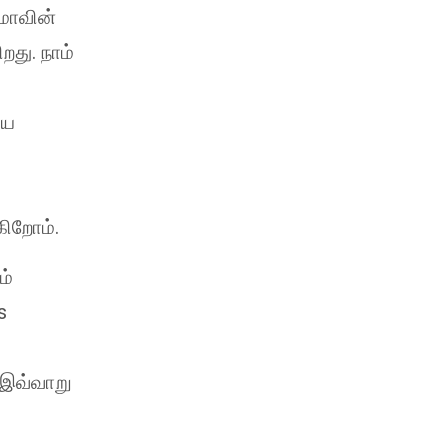
மாவின்
து. நாம்
ைய
ிறோம்.
ம்
s
 இவ்வாறு