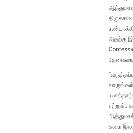
ஆத்துமாவ
திருச்சப
உண்டாக்க
அதற்கு இ
Confessio
தேவையைப் 
“வருத்தப்
வாருங்கள்
மனத்தாழ்
ஏற்றுக்க
ஆத்துமாக்
சுமை இலகு