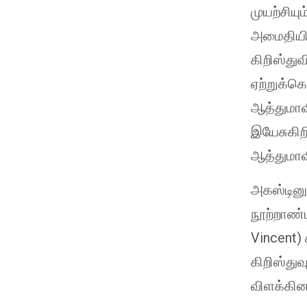
முயற்சிய
அமைதியின
கிறிஸ்து
ஏற்றுக்க
ஆத்துமா
இயேசுகிற
ஆத்துமா
அகஸ்டினு
நூற்றாண்
Vincent)
கிறிஸ்து
விளக்கினா