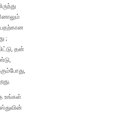
ருந்து
ினாலும்
்பதற்கான
ு ;
ிட்டு, தன்
்டு,
்கும்போது,
றது.
த உங்கள்
ஸ்துவின்