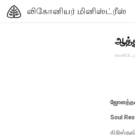
ஆத்த
வெளியிட்ட
ஜோனத்தன்
Soul Res
கிறிஸ்துவ