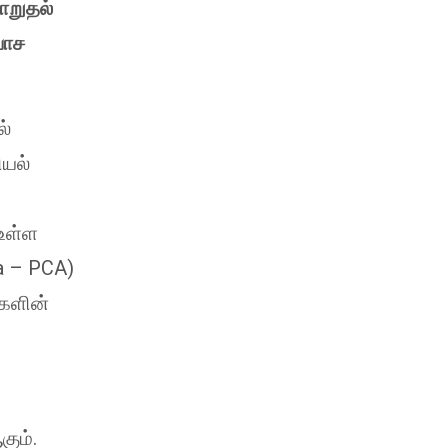
ாறுதல்
வாச
ல்
ியல்
 உள்ள
ca – PCA)
்களின்
ும்.