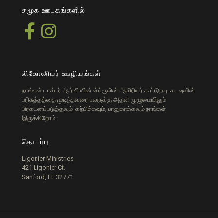
சமூக ஊடகங்களில்
லிகோனியர் ஊழியங்கள்
நாங்கள் டாக்டர் ஆர்.சி.யின் ஸ்ப்ரூலின் ஆசிரியர் கூட்டுறவு. கடவுளின்
பரிசுத்தத்தை முடிந்தவரை பலருக்கு அதன் முழுமையிலும்
பிரகடனப்படுத்தவும், கற்பிக்கவும், பாதுகாக்கவும் நாங்கள்
இருக்கிறோம்.
தொடர்பு
Ligonier Ministries
421 Ligonier Ct.
Sanford, FL 32771