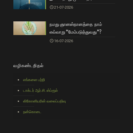
21-07-2026
நமது ஞானஸ்நானத்தை நாம்
எவ்வாறு “மேம்படுத்துவது”?
16-07-2026
வழிகண்டறிதல்
எங்களை பற்றி
டாக்டர் ஆர்.சி. ஸ்ப்ரூல்
லிகோனியரின் வலைப்பதிவு
நன்கொடை